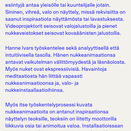
esiintyjä antaa yleisölle tai kuuntelijalle jotain.
Sininen, vihreä, valo on näyttely, missä rekvisiitta on
saanut inspiraatiota näyttämösta tai lavastuksesta.
Videoprojektorit seisovat valojalustoilla ja pienet
nukkeveistokset seisovat kovaäänisten jalustoilla.
Hanne Ivars työskentelee sekä analyyttisellä että
intuitiivisella tasolla. Hänen nukkeanimaationsa
antavat vaikutelman välittömyydestä ja läsnäolosta.
Myös nuket ovat ekspressiivisiä. Havaintoja
meditaatiosta hän liittää vapaasti
nukkeanimaatioonsa ja, valo- ja
nukkeinstaallaatioihiinsa.
Myös itse työskentelyprosessi kuvata
nukkeanimaatioita on antanut inspiraationsa
näyttelyn teoksille, teoksiin on liitetty moottorilla
liikkuvia osia tai animoitua valoa. Installaatioissaan