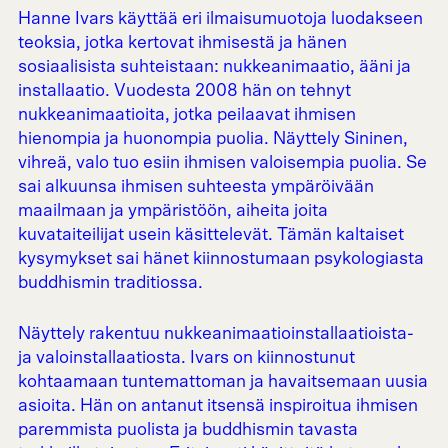
Hanne Ivars käyttää eri ilmaisumuotoja luodakseen
teoksia, jotka kertovat ihmisestä ja hänen
sosiaalisista suhteistaan: nukkeanimaatio, ääni ja
installaatio. Vuodesta 2008 hän on tehnyt
nukkeanimaatioita, jotka peilaavat ihmisen
hienompia ja huonompia puolia. Näyttely Sininen,
vihreä, valo tuo esiin ihmisen valoisempia puolia. Se
sai alkuunsa ihmisen suhteesta ympäröivään
maailmaan ja ympäristöön, aiheita joita
kuvataiteilijat usein käsittelevät. Tämän kaltaiset
kysymykset sai hänet kiinnostumaan psykologiasta
buddhismin traditiossa.
Näyttely rakentuu nukkeanimaatioinstallaatioista-
ja valoinstallaatiosta. Ivars on kiinnostunut
kohtaamaan tuntemattoman ja havaitsemaan uusia
asioita. Hän on antanut itsensä inspiroitua ihmisen
paremmista puolista ja buddhismin tavasta