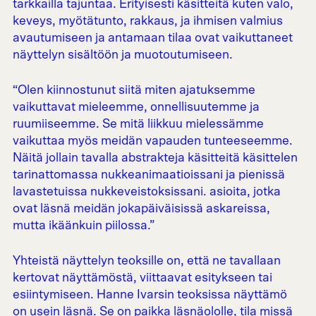
tarkkailla tajuntaa. Erityisesti käsitteitä kuten valo,
keveys, myötätunto, rakkaus, ja ihmisen valmius
avautumiseen ja antamaan tilaa ovat vaikuttaneet
näyttelyn sisältöön ja muotoutumiseen.
“Olen kiinnostunut siitä miten ajatuksemme
vaikuttavat mieleemme, onnellisuutemme ja
ruumiiseemme. Se mitä liikkuu mielessämme
vaikuttaa myös meidän vapauden tunteeseemme.
Näitä jollain tavalla abstrakteja käsitteitä käsittelen
tarinattomassa nukkeanimaatioissani ja pienissä
lavastetuissa nukkeveistoksissani. asioita, jotka
ovat läsnä meidän jokapäiväisissä askareissa,
mutta ikäänkuin piilossa.”
Yhteistä näyttelyn teoksille on, että ne tavallaan
kertovat näyttämöstä, viittaavat esitykseen tai
esiintymiseen. Hanne Ivarsin teoksissa näyttämö
on usein läsnä. Se on paikka läsnäololle, tila missä