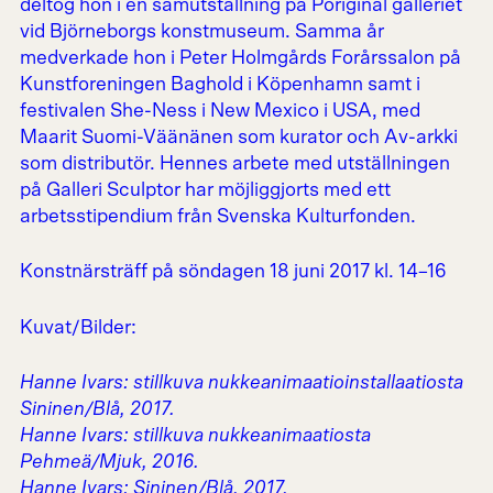
deltog hon i en samutställning på Poriginal galleriet
vid Björneborgs konstmuseum. Samma år
medverkade hon i Peter Holmgårds Forårssalon på
Kunstforeningen Baghold i Köpenhamn samt i
festivalen She-Ness i New Mexico i USA, med
Maarit Suomi-Väänänen som kurator och Av-arkki
som distributör. Hennes arbete med utställningen
på Galleri Sculptor har möjliggjorts med ett
arbetsstipendium från Svenska Kulturfonden.
Konstnärsträff på söndagen 18 juni 2017 kl. 14–16
Kuvat/Bilder:
Hanne Ivars: stillkuva nukkeanimaatioinstallaatiosta
Sininen/Blå, 2017.
Hanne Ivars: stillkuva nukkeanimaatiosta
Pehmeä/Mjuk, 2016.
Hanne Ivars: Sininen/Blå, 2017,