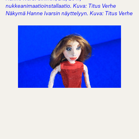
nukkeanimaatioinstallaatio. Kuva: Titus Verhe
Näkymä Hanne Ivarsin näyttelyyn. Kuva: Titus Verhe