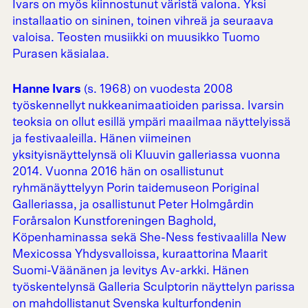
Ivars on myös kiinnostunut väristä valona. Yksi
installaatio on sininen, toinen vihreä ja seuraava
valoisa. Teosten musiikki on muusikko Tuomo
Purasen käsialaa.
Hanne Ivars
(s. 1968) on vuodesta 2008
työskennellyt nukkeanimaatioiden parissa. Ivarsin
teoksia on ollut esillä ympäri maailmaa näyttelyissä
ja festivaaleilla. Hänen viimeinen
yksityisnäyttelynsä oli Kluuvin galleriassa vuonna
2014. Vuonna 2016 hän on osallistunut
ryhmänäyttelyyn Porin taidemuseon Poriginal
Galleriassa, ja osallistunut Peter Holmgårdin
Forårsalon Kunstforeningen Baghold,
Köpenhaminassa sekä She-Ness festivaalilla New
Mexicossa Yhdysvalloissa, kuraattorina Maarit
Suomi-Väänänen ja levitys Av-arkki. Hänen
työskentelynsä Galleria Sculptorin näyttelyn parissa
on mahdollistanut Svenska kulturfondenin