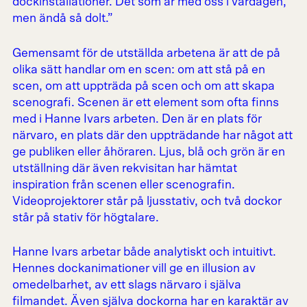
dockinstallationer. Det som är med oss i vardagen,
men ändå så dolt.”
Gemensamt för de utställda arbetena är att de på
olika sätt handlar om en scen: om att stå på en
scen, om att uppträda på scen och om att skapa
scenografi. Scenen är ett element som ofta finns
med i Hanne Ivars arbeten. Den är en plats för
närvaro, en plats där den uppträdande har något att
ge publiken eller åhöraren. Ljus, blå och grön är en
utställning där även rekvisitan har hämtat
inspiration från scenen eller scenografin.
Videoprojektorer står på ljusstativ, och två dockor
står på stativ för högtalare.
Hanne Ivars arbetar både analytiskt och intuitivt.
Hennes dockanimationer vill ge en illusion av
omedelbarhet, av ett slags närvaro i själva
filmandet. Även själva dockorna har en karaktär av