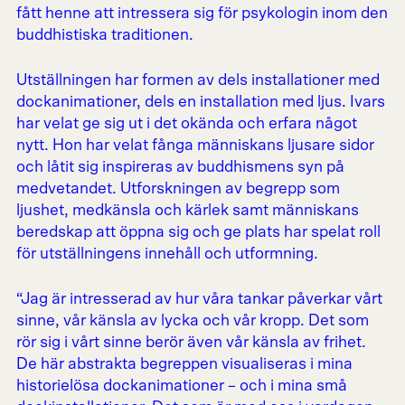
fått henne att intressera sig för psykologin inom den
buddhistiska traditionen.
Utställningen har formen av dels installationer med
dockanimationer, dels en installation med ljus. Ivars
har velat ge sig ut i det okända och erfara något
nytt. Hon har velat fånga människans ljusare sidor
och låtit sig inspireras av buddhismens syn på
medvetandet. Utforskningen av begrepp som
ljushet, medkänsla och kärlek samt människans
beredskap att öppna sig och ge plats har spelat roll
för utställningens innehåll och utformning.
“Jag är intresserad av hur våra tankar påverkar vårt
sinne, vår känsla av lycka och vår kropp. Det som
rör sig i vårt sinne berör även vår känsla av frihet.
De här abstrakta begreppen visualiseras i mina
historielösa dockanimationer – och i mina små