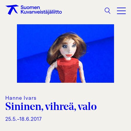
Haku
Hanne Ivars
Sininen, vihreä, valo
25.5.–18.6.2017