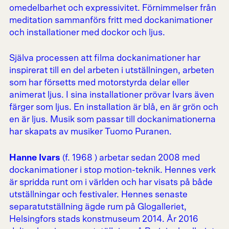
omedelbarhet och expressivitet. Förnimmelser från
meditation sammanförs fritt med dockanimationer
och installationer med dockor och ljus.
Själva processen att filma dockanimationer har
inspirerat till en del arbeten i utställningen, arbeten
som har försetts med motorstyrda delar eller
animerat ljus. I sina installationer prövar Ivars även
färger som ljus. En installation är blå, en är grön och
en är ljus. Musik som passar till dockanimationerna
har skapats av musiker Tuomo Puranen.
Hanne Ivars
(f. 1968 ) arbetar sedan 2008 med
dockanimationer i stop motion-teknik. Hennes verk
är spridda runt om i världen och har visats på både
utställningar och festivaler. Hennes senaste
separatutställning ägde rum på Glogalleriet,
Helsingfors stads konstmuseum 2014. År 2016