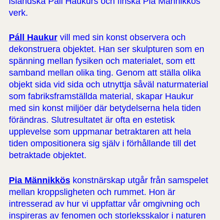
isländska Páll Haukurs och finska Pia Männikkös
verk.
Páll Haukur
vill med sin konst observera och
dekonstruera objektet. Han ser skulpturen som en
spänning mellan fysiken och materialet, som ett
samband mellan olika ting. Genom att ställa olika
objekt sida vid sida och utnyttja såväl naturmaterial
som fabriksframställda material, skapar Haukur
med sin konst miljöer där betydelserna hela tiden
förändras. Slutresultatet är ofta en estetisk
upplevelse som uppmanar betraktaren att hela
tiden ompositionera sig själv i förhållande till det
betraktade objektet.
Pia Männikkös
konstnärskap utgår från samspelet
mellan kroppsligheten och rummet. Hon är
intresserad av hur vi uppfattar vår omgivning och
inspireras av fenomen och storleksskalor i naturen