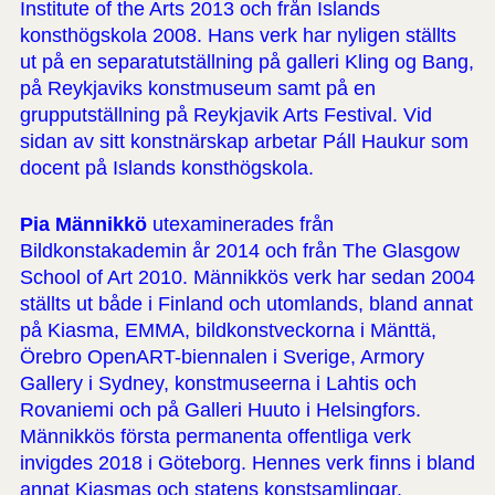
Institute of the Arts 2013 och från Islands
konsthögskola 2008. Hans verk har nyligen ställts
ut på en separatutställning på galleri Kling og Bang,
på Reykjaviks konstmuseum samt på en
grupputställning på Reykjavik Arts Festival. Vid
sidan av sitt konstnärskap arbetar Páll Haukur som
docent på Islands konsthögskola.
Pia Männikkö
utexaminerades från
Bildkonstakademin år 2014 och från The Glasgow
School of Art 2010. Männikkös verk har sedan 2004
ställts ut både i Finland och utomlands, bland annat
på Kiasma, EMMA, bildkonstveckorna i Mänttä,
Örebro OpenART-biennalen i Sverige, Armory
Gallery i Sydney, konstmuseerna i Lahtis och
Rovaniemi och på Galleri Huuto i Helsingfors.
Männikkös första permanenta offentliga verk
invigdes 2018 i Göteborg. Hennes verk finns i bland
annat Kiasmas och statens konstsamlingar.