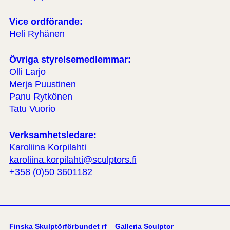
Vice ordförande:
Heli Ryhänen
Övriga styrelsemedlemmar:
Olli Larjo
Merja Puustinen
Panu Rytkönen
Tatu Vuorio
Verksamhetsledare:
Karoliina Korpilahti
karoliina.korpilahti@sculptors.fi
+358 (0)50 3601182
Finska Skulptörförbundet rf
Galleria Sculptor