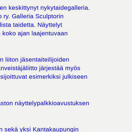
en keskittynyt nykytaidegalleria.
 ry. Galleria Sculptorin
ista taidetta. Näyttelyt
n koko ajan laajentuvaan
liiton jäsentaiteilijoiden
veistäjäliitto järjestää myös
joittuvat esimerkiksi julkiseen
iraston näyttelypalkkioavustuksen
n sekä yksi
Kantakaupungin