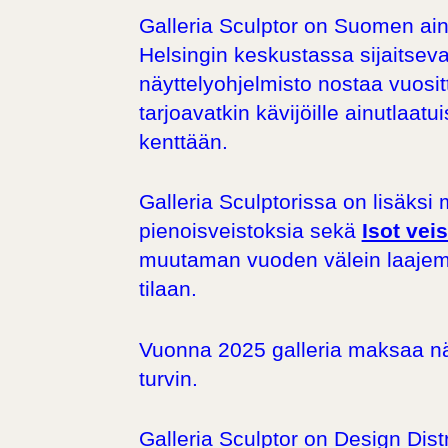
Galleria Sculptor on Suomen aino
Helsingin keskustassa sijaitsevaa
näyttelyohjelmisto nostaa vuositt
tarjoavatkin kävijöille ainutla
kenttään.
Galleria Sculptorissa on lisäks
pienoisveistoksia sekä
Isot vei
muutaman vuoden välein laajempi
tilaan.
Vuonna 2025 galleria maksaa näyt
turvin.
Galleria Sculptor on
Design Distr