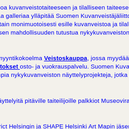
a kuvanveistotaiteeseen ja tilalliseen taiteese
 galleriaa ylläpitää Suomen Kuvanveistäjäliitto
ain monimuotoisesti esille kuvanveistoa ja tilall
atuisen mahdollisuuden tutustua nykykuvanveisto
i myyntikokoelma
Veistoskauppa
, jossa myydään 
stokset
osto- ja vuokrauspalvelu. Suomen Kuvan
a nykykuvanveiston näyttelyprojekteja, jotka si
telyitä pitäville taiteilijoille palkkiot Museov
ict Helsingin
ja
SHAPE Helsinki Art Mapin
jäse