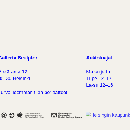
Galleria Sculptor
Aukioloajat
Eteläranta 12
Ma suljettu
00130 Helsinki
Ti-pe 12–17
La-su 12–16
Turvallisemman tilan periaatteet