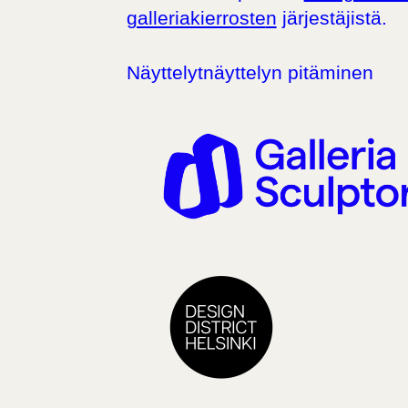
galleriakierroste
n
järjestäjistä.
Näyttelyt
näyttelyn pitäminen