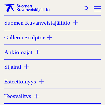
Haku
Suomen Kuvanveistäjäliitto
Yhteystiedot
Galleria Sculptor
Aukioloajat
Sijainti
Esteettömyys
Teosvälitys