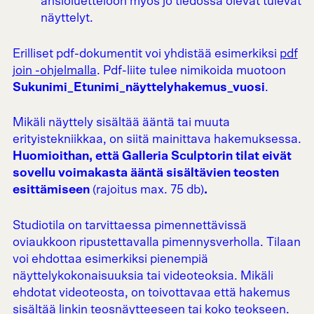
ansioluetteloon myös jo tiedossa olevat tulevat
näyttelyt.
Erilliset pdf-dokumentit voi yhdistää esimerkiksi
pdf
join -ohjelmalla
. Pdf-liite tulee nimikoida muotoon
Sukunimi_Etunimi_näyttelyhakemus_vuosi
.
Mikäli näyttely sisältää ääntä tai muuta
erityistekniikkaa, on siitä mainittava hakemuksessa.
Huomioithan, että Galleria Sculptorin tilat eivät
sovellu voimakasta ääntä sisältävien teosten
esittämiseen
(rajoitus max. 75 db)
.
Studiotila on tarvittaessa pimennettävissä
oviaukkoon ripustettavalla pimennysverholla. Tilaan
voi ehdottaa esimerkiksi pienempiä
näyttelykokonaisuuksia tai videoteoksia. Mikäli
ehdotat videoteosta, on toivottavaa että hakemus
sisältää linkin teosnäytteeseen tai koko teokseen.