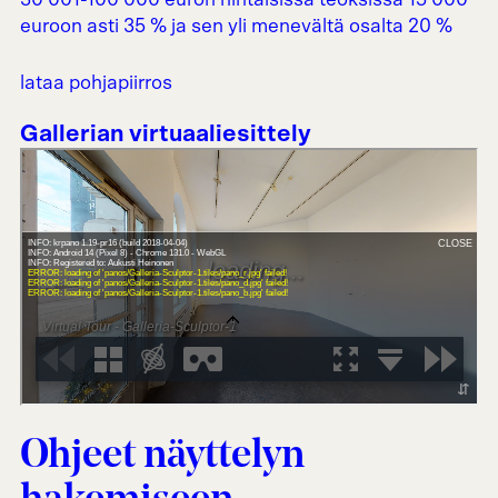
30 001-100 000 euron hintaisissa teoksissa 15 000
euroon asti 35 % ja sen yli menevältä osalta 20 %
lataa pohjapiirros
Gallerian virtuaaliesittely
Ohjeet näyttelyn