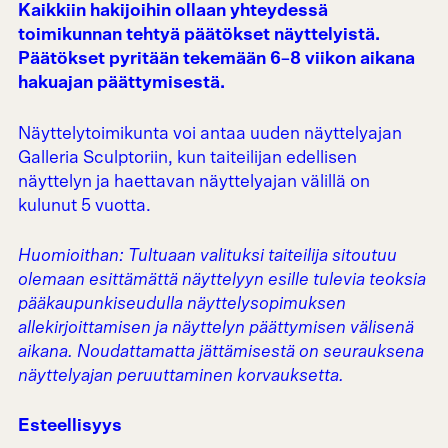
Kaikkiin hakijoihin ollaan yhteydessä
toimikunnan tehtyä päätökset näyttelyistä.
Päätökset pyritään tekemään 6–8 viikon aikana
hakuajan päättymisestä.
Näyttelytoimikunta voi antaa uuden näyttelyajan
Galleria Sculptoriin, kun taiteilijan edellisen
näyttelyn ja haettavan näyttelyajan välillä on
kulunut 5 vuotta.
Huomioithan: Tultuaan valituksi taiteilija sitoutuu
olemaan esittämättä näyttelyyn esille tulevia teoksia
pääkaupunkiseudulla näyttelysopimuksen
allekirjoittamisen ja näyttelyn päättymisen välisenä
aikana. Noudattamatta jättämisestä on seurauksena
näyttelyajan peruuttaminen korvauksetta.
Esteellisyys