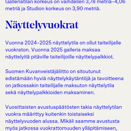
Galleriatilan korkeus on vaihdellen 3,78 metriä–4,06
metriä ja Studion korkeus on 3,90 metriä.
Näyttelyvuokrat
Vuonna 2024–2025 näyttelytila on ollut taiteilijalle
vuokraton. Vuonna 2025 galleria maksaa
näyttelyitä pitäville taiteilijoille näyttelypalkkiot.
Suomen Kuvanveistäjäliitto on sitoutunut
edistämään hyviä näyttelykäytäntöjä ja tavoitteena
on jatkossakin taiteilijalle maksuton näyttelytila
sekä näyttelypalkkioiden maksaminen.
Vuosittaisten avustuspäätösten takia näyttelytilan
vuokra määrittyy kuitenkin toistaiseksi
näyttelyvuoden alussa. Mikäli saamme avustusta
myös jatkossa vuokrattomuuden ylläpitämiseen,