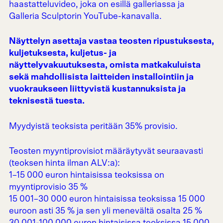
haastatteluvideo, joka on esillä galleriassa ja
Galleria Sculptorin YouTube-kanavalla.
Näyttelyn asettaja vastaa teosten ripustuksesta,
kuljetuksesta, kuljetus- ja
näyttelyvakuutuksesta, omista matkakuluista
sekä mahdollisista laitteiden installointiin ja
vuokraukseen liittyvistä kustannuksista ja
teknisestä tuesta.
Myydyistä teoksista peritään 35% provisio.
Teosten myyntiprovisiot määräytyvät seuraavasti
(teoksen hinta ilman ALV:a):
1–15 000 euron hintaisissa teoksissa on
myyntiprovisio 35 %
15 001–30 000 euron hintaisissa teoksissa 15 000
euroon asti 35 % ja sen yli menevältä osalta 25 %