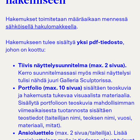
hakemiseen
Hakemukset toimitetaan määräaikaan mennessä
sähköisellä hakulomakkeella
.
Hakemukseen tulee sisältyä
yksi pdf-tiedosto
,
johon on koottu:
Tiivis näyttelysuunnitelma (max. 2 sivua).
Kerro suunnitelmassasi myös miksi näyttelysi
tulisi nähdä juuri Galleria Sculptorissa.
Portfolio (max. 10 sivua)
sisältäen teoskuvia
ja hakemusta tukevaa visuaalista materiaalia.
Sisällytä portfolioon teoskuvia mahdollisimman
viimeaikaisesta tuotannosta sisältäen
teostiedot (taiteilijan nimi, teoksen nimi, vuosi,
materiaali, mitat).
Ansioluettelo
(max. 2 sivua/taiteilija). Lisää