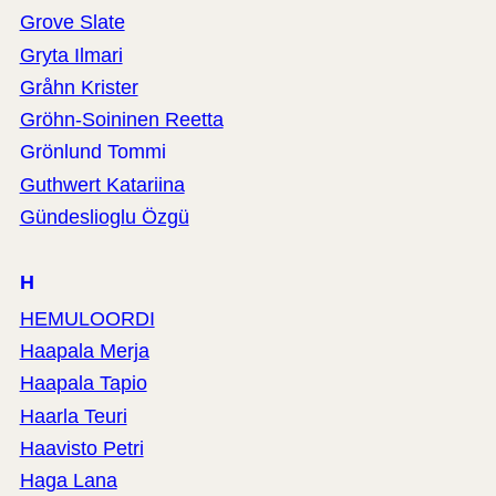
Grove Slate
Gryta Ilmari
Gråhn Krister
Gröhn-Soininen Reetta
Grönlund Tommi
Guthwert Katariina
Gündeslioglu Özgü
H
HEMULOORDI
Haapala Merja
Haapala Tapio
Haarla Teuri
Haavisto Petri
Haga Lana