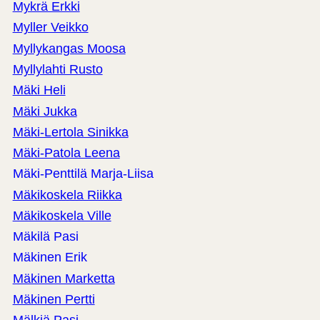
Mykrä Erkki
Myller Veikko
Myllykangas Moosa
Myllylahti Rusto
Mäki Heli
Mäki Jukka
Mäki-Lertola Sinikka
Mäki-Patola Leena
Mäki-Penttilä Marja-Liisa
Mäkikoskela Riikka
Mäkikoskela Ville
Mäkilä Pasi
Mäkinen Erik
Mäkinen Marketta
Mäkinen Pertti