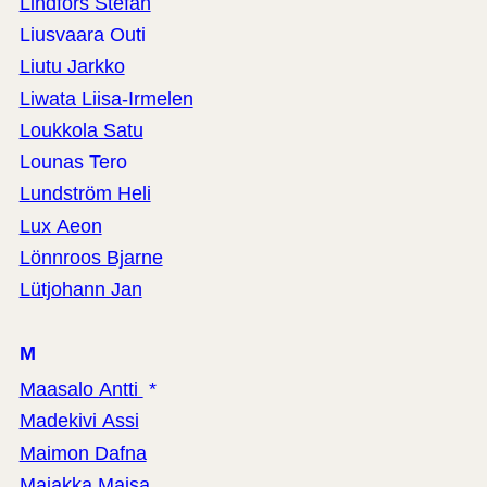
Lindfors Stefan
Liusvaara Outi
Liutu Jarkko
Liwata Liisa-Irmelen
Loukkola Satu
Lounas Tero
Lundström Heli
Lux Aeon
Lönnroos Bjarne
Lütjohann Jan
M
Maasalo Antti
*
Madekivi Assi
Maimon Dafna
Majakka Maisa