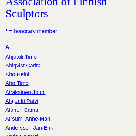
Association of Finnish
Sculptors
* = honorary member
A
Ahjotuli Timo
Ahlqvist Carita
Aho Heini
Aho Timo
Airaksinen Jouni
Alajuntti Päivi
Alonen Samuli
Alrsumi Anne-Mari
Andersson Jan-Erik