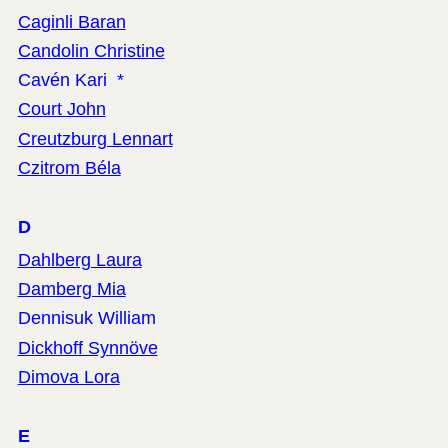
Caginli Baran
Candolin Christine
Cavén Kari *
Court John
Creutzburg Lennart
Czitrom Béla
D
Dahlberg Laura
Damberg Mia
Dennisuk William
Dickhoff Synnöve
Dimova Lora
E