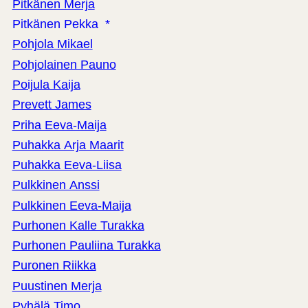
Pitkänen Merja
Pitkänen Pekka *
Pohjola Mikael
Pohjolainen Pauno
Poijula Kaija
Prevett James
Priha Eeva-Maija
Puhakka Arja Maarit
Puhakka Eeva-Liisa
Pulkkinen Anssi
Pulkkinen Eeva-Maija
Purhonen Kalle Turakka
Purhonen Pauliina Turakka
Puronen Riikka
Puustinen Merja
Pyhälä Timo