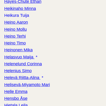
Hayes-Chute Ethan
Heikinaho Minna
Heikura Tuija
Heino Aaron
Heino Mollu
Heino Terhi
Heino Timo
Heinonen Mika
Helasvuo Maija
*
Helenelund Corinna
Helenius Simo
Helevä Riitta-Alina
*
Helisevä-Miyamoto Mari
Helle Emma
Hensbo Åse
Hietala Leila