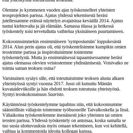
Olemme jo kymmenen vuoden ajan työskennelleet yhteisten
teosprojektien parissa. Ajatus yhdessä tekemisestä heräsi
jutellessamme eräissä näyttelyn avajaisissa keväällä 2014. Ajatus
tuntui kiehtovalta ja jäi elämään. Samassa tilassa ja hetkessä
työskentely toisi tervetullutta vaihtelua yksinäiseen puurtamiseen.
Kokoonnuimmekin ensimmäiseen ’symposiumiin’ loppukesästä
2014. Alun perin ajatus oli, että työskentelisimme kumpikin omien
teostemme parissa ja inspiroituisimme toistemme
työskentelystä. Mutta jo ensimmäisessä tapaamisessamme heräsi
ajatus olemassa olevien veistostemme yhdistämisestä. Voisivatko ne
toimia saman teoksen osina?
Varsinainen sysäys sille, että toteuttaisimme teoksen alusta alkaen
yhteistyössä syntyi vuonna 2017. Jussi oli kutsuttu Mäntän
kuvataideviikoille ja hän ehdotti teoksen toteutusta yhteistyönä.
Syntyi teoskokonaisuus
Saaristo
.
Käytännössä työskentelymme tapahtuu niin, että kokoonnumme
säännöllisin väliajoin toistemme työhuoneille Taivalkoskella ja Iissä.
Väliaikoina työskentelemme itsenäisesti joko yhteisten tai omien
teosten parissa. Yhdessä työskentely on antoisaa, koska samalla se
tuo uusia ulottuvuuksia myös omaan tekemiseen, kun voi kehitellä,
vaihtaa ja kommentoida ideoita kollegan kanssa.