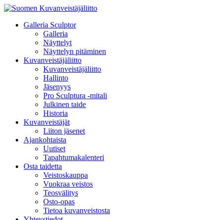
Galleria Sculptor
Galleria
Näyttelyt
Näyttelyn pitäminen
Kuvanveistäjäliitto
Kuvanveistäjäliitto
Hallinto
Jäsenyys
Pro Sculptura -mitali
Julkinen taide
Historia
Kuvanveistäjät
Liiton jäsenet
Ajankohtaista
Uutiset
Tapahtumakalenteri
Osta taidetta
Veistoskauppa
Vuokraa veistos
Teosvälitys
Osto-opas
Tietoa kuvanveistosta
Yhteystiedot