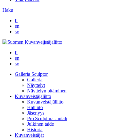
Haku
fi
en
sv
fi
en
sv
Galleria Sculptor
Galleria
Näyttelyt
Näyttelyn pitäminen
Kuvanveistäjäliitto
Kuvanveistäjäliitto
Hallinto
Jäsenyys
Pro Sculptura -mitali
Julkinen taide
Historia
Kuvanveistäjät