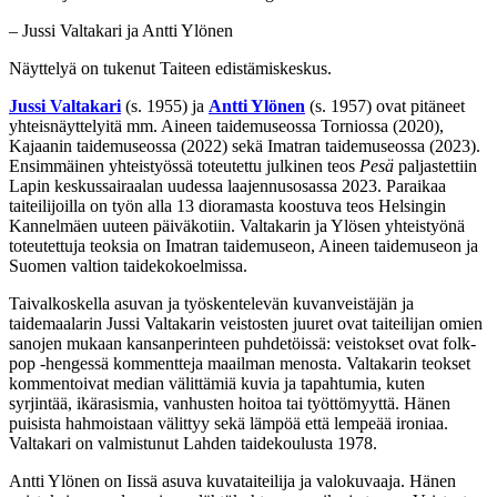
– Jussi Valtakari ja Antti Ylönen
Näyttelyä on tukenut Taiteen edistämiskeskus.
Jussi Valtakari
(s. 1955) ja
Antti Ylönen
(s. 1957) ovat pitäneet
yhteisnäyttelyitä mm. Aineen taidemuseossa Torniossa (2020),
Kajaanin taidemuseossa (2022) sekä Imatran taidemuseossa (2023).
Ensimmäinen yhteistyössä toteutettu julkinen teos
Pesä
paljastettiin
Lapin keskussairaalan uudessa laajennusosassa 2023. Paraikaa
taiteilijoilla on työn alla 13 dioramasta koostuva teos Helsingin
Kannelmäen uuteen päiväkotiin. Valtakarin ja Ylösen yhteistyönä
toteutettuja teoksia on Imatran taidemuseon, Aineen taidemuseon ja
Suomen valtion taidekokoelmissa.
Taivalkoskella asuvan ja työskentelevän kuvanveistäjän ja
taidemaalarin Jussi Valtakarin veistosten juuret ovat taiteilijan omien
sanojen mukaan kansanperinteen puhdetöissä: veistokset ovat folk-
pop -hengessä kommentteja maailman menosta. Valtakarin teokset
kommentoivat median välittämiä kuvia ja tapahtumia, kuten
syrjintää, ikärasismia, vanhusten hoitoa tai työttömyyttä. Hänen
puisista hahmoistaan välittyy sekä lämpöä että lempeää ironiaa.
Valtakari on valmistunut Lahden taidekoulusta 1978.
Antti Ylönen on Iissä asuva kuvataiteilija ja valokuvaaja. Hänen