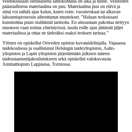
veistoksissaan olennaisena lähtökohtana on aika ja tunne. Veistosten
pääasiallisena materiaalina on puu. Materiaalina puu on elävä ja
siinä voi nähdä ajan kulun, kuten esim. vuosirenkaat tai alkavan
lahoamisprosessin aiheuttamat muutokset. ”Haluan teoksissani
kunnioittaa puun sisältämiä tarinoita. En ainoastaan pakottaa tiettyyn
muotoon vaan toimia yhteistyössä, tuoda esille ajan jättämät jäljet
materiaalissa ja ottaa ne tärkeäksi osaksi teoksen tarinaa.”
Ylönen on opiskellut Oriveden opiston kuvataidelinjalla, Vapaassa
taidekoulussa ja osallistunut Helsingin taideyliopiston, Aalto-
yliopiston ja Lapin yliopiston järjestämään julkisen taiteen
taideasiantuntijakoulutukseen sekä opiskellut valokuvausta
Ammattiopisto Lappiassa, Torniossa.