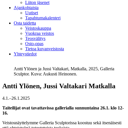
Liiton jäsenet
Ajankohtaista
Uutiset
Tapahtumakalenteri
Osta taidetta
Veistoskauppa
Vuokraa veistos
Teosvälitys
Osto-opas
Tietoa kuvanveistosta
Yhteystiedot
Antti Ylönen ja Jussi Valtakari, Matkalla, 2025, Galleria
Sculptor. Kuva: Aukusti Heinonen.
Antti Ylönen, Jussi Valtakari
Matkalla
4.1.–26.1.2025
Taiteilijat ovat tavattavissa gallerialla sunnuntaina 26.1. klo 12-
16.
Veistosnäyttelymme Galleria Sculptorissa koostuu sekä itsenäisesti
että yhteistyönä toteutetuista teoksista.