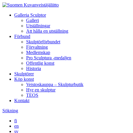
Galleria Sculptor
Galleri
Utställningar
Att hålla en utställning
Förbund
Skulptörförbundet
Förvaltning
Medlemskap
Pro Sculptura -medaljen
Offentlig konst
Historia
Skulptörer
Köp konst
Veistoskauppa – Skulpturbutik
Hyr en skulptur
TEOS
Kontakt
Sökning
fi
en
sv