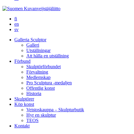
fi
en
sv
Galleria Sculptor
Galleri
Utställningar
Att hålla en utställning
Förbund
Skulptörförbundet
Förvaltning
Medlemskap
Pro Sculptura -medaljen
Offentlig konst
Historia
Skulptörer
Köp konst
Veistoskauppa – Skulpturbutik
Hyr en skulptur
TEOS
Kontakt