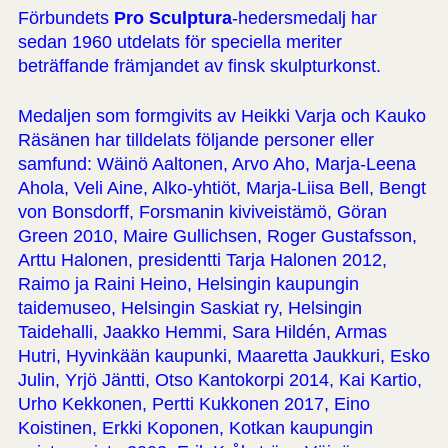
Förbundets
Pro Sculptura
-hedersmedalj har
sedan 1960 utdelats för speciella meriter
beträffande främjandet av finsk skulpturkonst.
Medaljen som formgivits av Heikki Varja och Kauko
Räsänen har tilldelats följande personer eller
samfund: Wäinö Aaltonen, Arvo Aho, Marja-Leena
Ahola, Veli Aine, Alko-yhtiöt, Marja-Liisa Bell, Bengt
von Bonsdorff, Forsmanin kiviveistämö, Göran
Green 2010, Maire Gullichsen, Roger Gustafsson,
Arttu Halonen, presidentti Tarja Halonen 2012,
Raimo ja Raini Heino, Helsingin kaupungin
taidemuseo, Helsingin Saskiat ry, Helsingin
Taidehalli, Jaakko Hemmi, Sara Hildén, Armas
Hutri, Hyvinkään kaupunki, Maaretta Jaukkuri, Esko
Julin, Yrjö Jäntti, Otso Kantokorpi 2014, Kai Kartio,
Urho Kekkonen, Pertti Kukkonen 2017, Eino
Koistinen, Erkki Koponen, Kotkan kaupungin