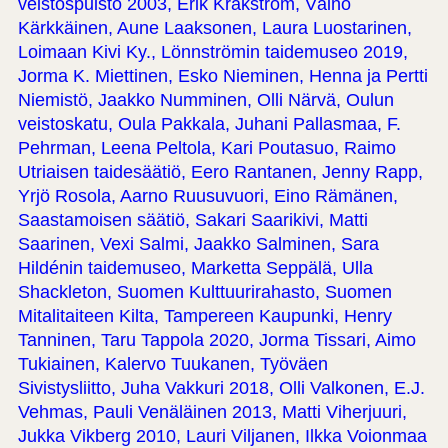
veistospuisto 2003, Erik Kråkström, Väinö
Kärkkäinen, Aune Laaksonen, Laura Luostarinen,
Loimaan Kivi Ky., Lönnströmin taidemuseo 2019,
Jorma K. Miettinen, Esko Nieminen, Henna ja Pertti
Niemistö, Jaakko Numminen, Olli Närvä, Oulun
veistoskatu, Oula Pakkala, Juhani Pallasmaa, F.
Pehrman, Leena Peltola, Kari Poutasuo, Raimo
Utriaisen taidesäätiö, Eero Rantanen, Jenny Rapp,
Yrjö Rosola, Aarno Ruusuvuori, Eino Rämänen,
Saastamoisen säätiö, Sakari Saarikivi, Matti
Saarinen, Vexi Salmi, Jaakko Salminen, Sara
Hildénin taidemuseo, Marketta Seppälä, Ulla
Shackleton, Suomen Kulttuurirahasto, Suomen
Mitalitaiteen Kilta, Tampereen Kaupunki, Henry
Tanninen, Taru Tappola 2020, Jorma Tissari, Aimo
Tukiainen, Kalervo Tuukanen, Työväen
Sivistysliitto, Juha Vakkuri 2018, Olli Valkonen, E.J.
Vehmas, Pauli Venäläinen 2013, Matti Viherjuuri,
Jukka Vikberg 2010, Lauri Viljanen, Ilkka Voionmaa