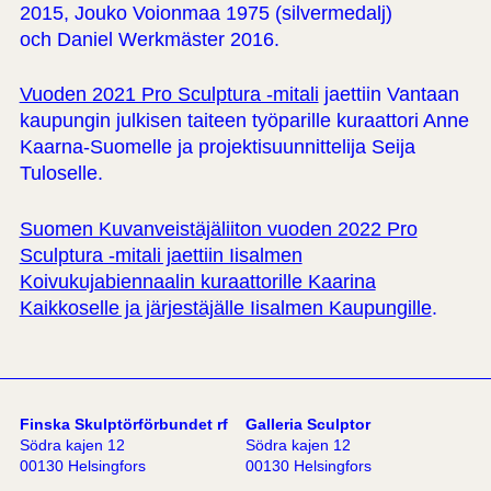
2015, Jouko Voionmaa 1975 (silvermedalj)
och Daniel Werkmäster 2016.
Vuoden 2021 Pro Sculptura -mitali
jaettiin Vantaan
kaupungin julkisen taiteen työparille kuraattori Anne
Kaarna-Suomelle ja projektisuunnittelija Seija
Tuloselle.
Suomen Kuvanveistäjäliiton vuoden 2022 Pro
Sculptura -mitali jaettiin Iisalmen
Koivukujabiennaalin kuraattorille Kaarina
Kaikkoselle ja järjestäjälle Iisalmen Kaupungille
.
Finska Skulptörförbundet rf
Galleria Sculptor
Södra kajen 12
Södra kajen 12
00130 Helsingfors
00130 Helsingfors