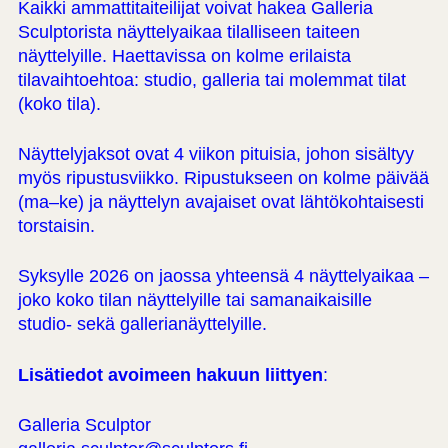
Kaikki ammattitaiteilijat voivat hakea Galleria
Sculptorista näyttelyaikaa tilalliseen taiteen
näyttelyille. Haettavissa on kolme erilaista
tilavaihtoehtoa: studio, galleria tai molemmat tilat
(koko tila).
Näyttelyjaksot ovat 4 viikon pituisia, johon sisältyy
myös ripustusviikko. Ripustukseen on kolme päivää
(ma–ke) ja näyttelyn avajaiset ovat lähtökohtaisesti
torstaisin.
Syksylle 2026 on jaossa yhteensä 4 näyttelyaikaa –
joko koko tilan näyttelyille tai samanaikaisille
studio- sekä gallerianäyttelyille.
Lisätiedot avoimeen hakuun liittyen
:
Galleria Sculptor