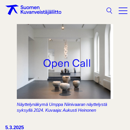
Haku
Näyttelynäkymä Umppa Niinivaaran näyttelystä
syksyllä 2024. Kuvaaja: Aukusti Heinonen
5.3.2025