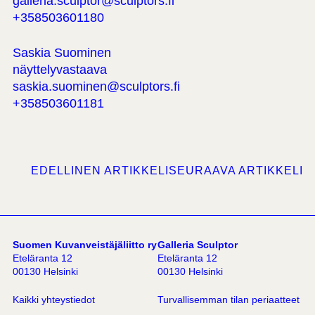
galleria.sculptor@sculptors.fi
+358503601180
Saskia Suominen
näyttelyvastaava
saskia.suominen@sculptors.fi
+358503601181
EDELLINEN ARTIKKELI
SEURAAVA ARTIKKELI
Suomen Kuvanveistäjäliitto ry
Galleria Sculptor
Eteläranta 12
Eteläranta 12
00130 Helsinki
00130 Helsinki
Kaikki yhteystiedot
Turvallisemman tilan periaatteet