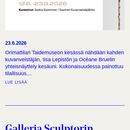
23.6.2026
Orimattilan Taidemuseon kesässä nähdään kahden
kuvanveistäjän, Iisa Lepistön ja Océane Bruelin
yhteisnäyttely kesäuni. Kokonaisuudessa painottuu
tilallisuus,...
LUE LISÄÄ
Galleria Sculptorin