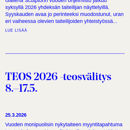
Galleria Sculptorin vuoden ohjelmisto jatkuu
syksyllä 2026 yhdeksän taiteilijan näyttelyillä.
Syyskauden avaa jo perinteeksi muodostunut, uran
eri vaiheessa olevien taiteilijoiden yhteistyössä...
LUE LISÄÄ
TEOS 2026 -teosvälitys
8.–17.5.
25.3.2026
Vuoden monipuolisin nykytaiteen myyntitapahtuma