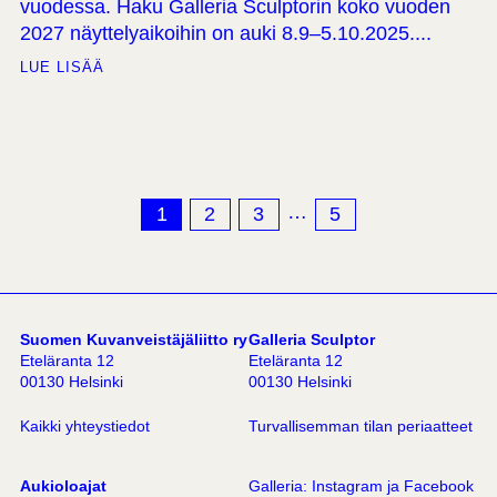
vuodessa. Haku Galleria Sculptorin koko vuoden
2027 näyttelyaikoihin on auki 8.9–5.10.2025....
LUE LISÄÄ
…
1
2
3
5
Suomen Kuvanveistäjäliitto ry
Galleria Sculptor
Eteläranta 12
Eteläranta 12
00130 Helsinki
00130 Helsinki
Kaikki yhteystiedot
Turvallisemman tilan periaatteet
Aukioloajat
Galleria:
Instagram
ja
Facebook