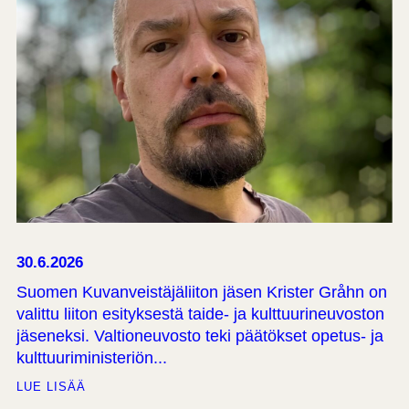
30.6.2026
Suomen Kuvanveistäjäliiton jäsen Krister Gråhn on
valittu liiton esityksestä taide- ja kulttuurineuvoston
jäseneksi. Valtioneuvosto teki päätökset opetus- ja
kulttuuriministeriön...
LUE LISÄÄ