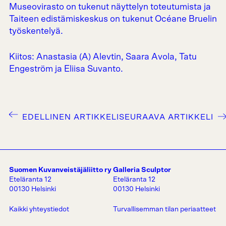
Museovirasto on tukenut näyttelyn toteutumista ja
Taiteen edistämiskeskus on tukenut Océane Bruelin
työskentelyä.
Kiitos: Anastasia (A) Alevtin, Saara Avola, Tatu
Engeström ja Eliisa Suvanto.
EDELLINEN ARTIKKELI
SEURAAVA ARTIKKELI
Suomen Kuvanveistäjäliitto ry
Galleria Sculptor
Eteläranta 12
Eteläranta 12
00130 Helsinki
00130 Helsinki
Kaikki yhteystiedot
Turvallisemman tilan periaatteet