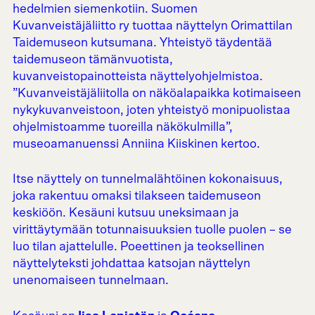
hedelmien siemenkotiin. Suomen
Kuvanveistäjäliitto ry tuottaa näyttelyn Orimattilan
Taidemuseon kutsumana. Yhteistyö täydentää
taidemuseon tämänvuotista,
kuvanveistopainotteista näyttelyohjelmistoa.
”Kuvanveistäjäliitolla on näköalapaikka kotimaiseen
nykykuvanveistoon, joten yhteistyö monipuolistaa
ohjelmistoamme tuoreilla näkökulmilla”,
museoamanuenssi Anniina Kiiskinen kertoo.
Itse näyttely on tunnelmalähtöinen kokonaisuus,
joka rakentuu omaksi tilakseen taidemuseon
keskiöön. Kesäuni kutsuu uneksimaan ja
virittäytymään totunnaisuuksien tuolle puolen – se
luo tilan ajattelulle. Poeettinen ja teoksellinen
näyttelyteksti johdattaa katsojan näyttelyn
unenomaiseen tunnelmaan.