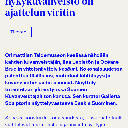
nykykuvanveisto on
ajattelun viritin
Tiedote
Orimattilan Taidemuseon kesässä nähdään
kahden kuvanveistäjän, Iisa Lepistön ja Océane
Bruelin yhteisnäyttely
kesäuni
. Kokonaisuudessa
painottuu tilallisuus, materiaalilähtöisyys ja
kuvanveiston uudet suunnat. Näyttely
toteutetaan yhteistyössä Suomen
Kuvanveistäjäliiton kanssa. Sen kuratoi Galleria
Sculptorin näyttelyvastaava Saskia Suominen.
Kesäuni
koostuu kokonaisuudesta, jossa materiaalit
vaihtelevat marmorista ja graniitista syötyjen