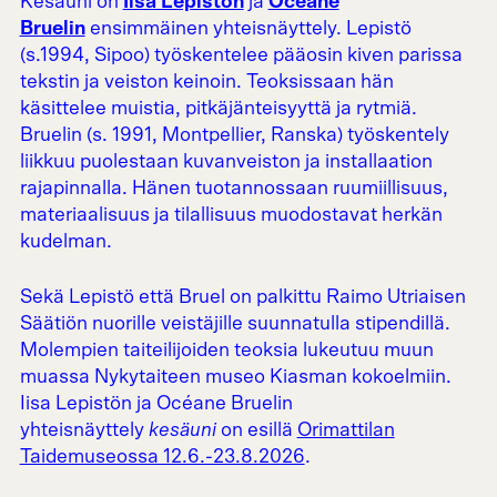
Kesäuni on
Iisa Lepistön
ja
Océane
Bruelin
ensimmäinen yhteisnäyttely. Lepistö
(s.1994, Sipoo) työskentelee pääosin kiven parissa
tekstin ja veiston keinoin. Teoksissaan hän
käsittelee muistia, pitkäjänteisyyttä ja rytmiä.
Bruelin (s. 1991, Montpellier, Ranska) työskentely
liikkuu puolestaan kuvanveiston ja installaation
rajapinnalla. Hänen tuotannossaan ruumiillisuus,
materiaalisuus ja tilallisuus muodostavat herkän
kudelman.
Sekä Lepistö että Bruel on palkittu Raimo Utriaisen
Säätiön nuorille veistäjille suunnatulla stipendillä.
Molempien taiteilijoiden teoksia lukeutuu muun
muassa Nykytaiteen museo Kiasman kokoelmiin.
Iisa Lepistön ja Océane Bruelin
yhteisnäyttely
kesäuni
on esillä
Orimattilan
Taidemuseossa 12.6.-23.8.2026
.