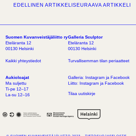
EDELLINEN ARTIKKELI
SEURAAVA ARTIKKELI
Suomen Kuvanveistäjäliitto ry
Galleria Sculptor
Eteläranta 12
Eteläranta 12
00130 Helsinki
00130 Helsinki
Kaikki yhteystiedot
Turvallisemman tilan periaatteet
Aukioloajat
Galleria:
Instagram
ja
Facebook
Ma suljettu
Liitto:
Instagram
ja
Facebook
Ti-pe 12–17
Tilaa uutiskirje
La-su 12–16