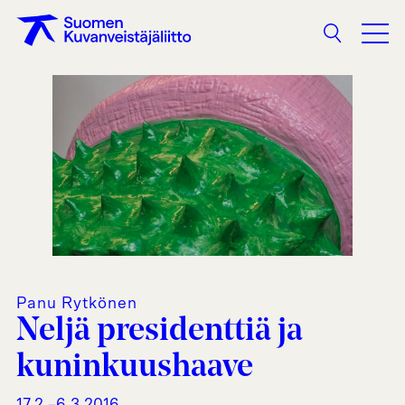
Haku
Panu Rytkönen
Neljä presidenttiä ja
kuninkuushaave
17.2.–6.3.2016