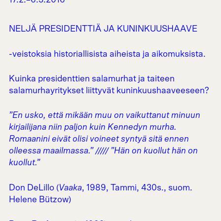
NELJÄ PRESIDENTTIÄ JA KUNINKUUSHAAVE
-veistoksia historiallisista aiheista ja aikomuksista.
Kuinka presidenttien salamurhat ja taiteen
salamurhayritykset liittyvät kuninkuushaaveeseen?
”En usko, että mikään muu on vaikuttanut minuun
kirjailijana niin paljon kuin Kennedyn murha.
Romaanini eivät olisi voineet syntyä sitä ennen
olleessa maailmassa.” ///// ”Hän on kuollut hän on
kuollut.”
Don DeLillo (
Vaaka
, 1989, Tammi, 430s., suom.
Helene Bützow)