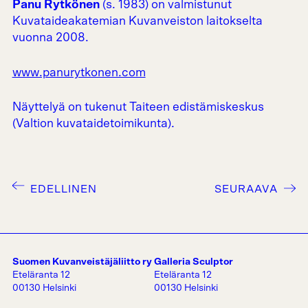
Panu Rytkönen
(s. 1983) on valmistunut
Kuvataideakatemian Kuvanveiston laitokselta
vuonna 2008.
www.panurytkonen.com
Näyttelyä on tukenut Taiteen edistämiskeskus
(Valtion kuvataidetoimikunta).
EDELLINEN
SEURAAVA
Suomen Kuvanveistäjäliitto ry
Galleria Sculptor
Eteläranta 12
Eteläranta 12
00130 Helsinki
00130 Helsinki