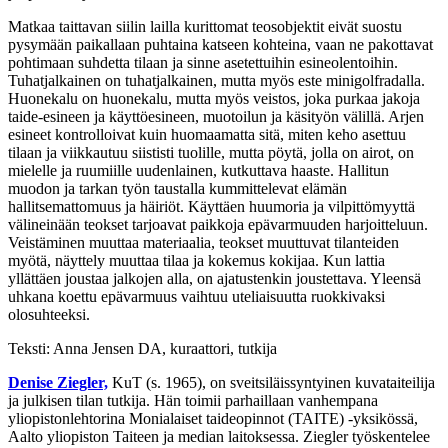
Matkaa taittavan siilin lailla kurittomat teosobjektit eivät suostu
pysymään paikallaan puhtaina katseen kohteina, vaan ne pakottavat
pohtimaan suhdetta tilaan ja sinne asetettuihin esineolentoihin.
Tuhatjalkainen on tuhatjalkainen, mutta myös este minigolfradalla.
Huonekalu on huonekalu, mutta myös veistos, joka purkaa jakoja
taide-esineen ja käyttöesineen, muotoilun ja käsityön välillä. Arjen
esineet kontrolloivat kuin huomaamatta sitä, miten keho asettuu
tilaan ja viikkautuu siististi tuolille, mutta pöytä, jolla on airot, on
mielelle ja ruumiille uudenlainen, kutkuttava haaste. Hallitun
muodon ja tarkan työn taustalla kummittelevat elämän
hallitsemattomuus ja häiriöt. Käyttäen huumoria ja vilpittömyyttä
välineinään teokset tarjoavat paikkoja epävarmuuden harjoitteluun.
Veistäminen muuttaa materiaalia, teokset muuttuvat tilanteiden
myötä, näyttely muuttaa tilaa ja kokemus kokijaa. Kun lattia
yllättäen joustaa jalkojen alla, on ajatustenkin joustettava. Yleensä
uhkana koettu epävarmuus vaihtuu uteliaisuutta ruokkivaksi
olosuhteeksi.
Teksti: Anna Jensen DA, kuraattori, tutkija
Denise Ziegler,
KuT (s. 1965), on sveitsiläissyntyinen kuvataiteilija
ja julkisen tilan tutkija. Hän toimii parhaillaan vanhempana
yliopistonlehtorina Monialaiset taideopinnot (TAITE) -yksikössä,
Aalto yliopiston Taiteen ja median laitoksessa. Ziegler työskentelee