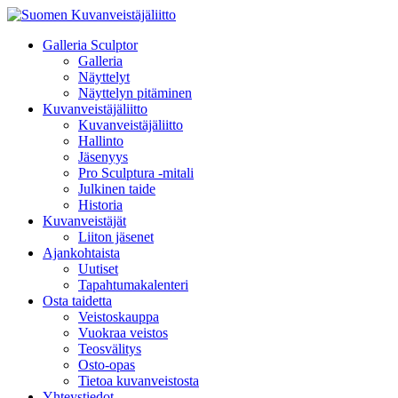
Galleria Sculptor
Galleria
Näyttelyt
Näyttelyn pitäminen
Kuvanveistäjäliitto
Kuvanveistäjäliitto
Hallinto
Jäsenyys
Pro Sculptura -mitali
Julkinen taide
Historia
Kuvanveistäjät
Liiton jäsenet
Ajankohtaista
Uutiset
Tapahtumakalenteri
Osta taidetta
Veistoskauppa
Vuokraa veistos
Teosvälitys
Osto-opas
Tietoa kuvanveistosta
Yhteystiedot