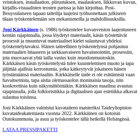
veistoksen, installaation, piirustuksen, maalauksen, liikkuvan kuvan,
kirjallis-visuaalisten teosten parissa ja hän kirjoittaa. Post-
Beuyssilaiseen tapaan taiteilija laajensi työhuonettaan julkiseen
tilaan työskentelemään sen mekanismeilla ja mahdollisuuksilla.
Joni Kärkkäinen
(s. 1988) työskentelee kuvanveiston laajentuneen
kentän rajapinnalla, jossa löydetyt materiaalit, käsin työstettävät
prosessit ja muuntuvat materiaaliset kielet sulautuvat yhdeksi
työskentelytavaksi. Hänen taiteellinen työskentelynsä pohjautuu
materiaalien hitaaseen ja tarkkaavaiseen havainnointiin, prosessiin,
jota muovaavat yhtä lailla vastus kuin muodonmuutoskin.
Kärkkäisen käsin työskentelystä tulee kuuntelemisen muoto ja tapa
jäljittää ajallisia kerrostumia, jotka kätkeytyvät jokaiseen hänen
työstämäänsä materiaaliin. Kärkkäiselle taide ei ole esittämistä vaan
havaitsemista, tapa aistia olemassaolon moninaisia ​​tasoja, niin
konkreettisia kuin näkymättömiäkin. Kärkkäisen maailma avautuu
rajapinnalla, jolla folkloristiikka ja digitaalisen ajan estetiikka alkavat
sulautua toisiinsa.
Joni Kärkkäinen valmistui kuvataiteen maisteriksi Taideyliopiston
kuvataideakatemiasta vuonna 2022. Kärkkäinen on kotoisin
Outokummusta, ja asuu ja työskentelee tällä hetkellä Helsingissä.
LATAA PRESSIPAKETTI