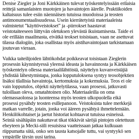
Denise Ziegler ja Joni Kärkkäinen tulevat työskentelyissään erilaisia
reittejä samanlaisten muotojen ja havaintojen äärelle. Praktiikoiden
kaltaisuus tulee esiin näennäisen tutuissa muodoissa ja teosten
antimonumentaalisuudessa. Usein kierrätetyistä materiaaleista
valmistetut ”käyttöveistokset” ja -piirrokset haastavat
veistotaiteeseen liittyvän oletuksen ylevästä ikuistamisesta. Taide ei
ole erillään maailmasta, eivätkä teokset toisistaan, vaan ne asettuvat
tilassa dialogiin, joka osallistaa myös aistihavaintojaan tarkistamaan
joutuvan vieraan.
Vaikka taiteilijoiden lähtökohdat poikkeavat toisistaan Zieglerin
prosessin käynnistyessä yleensä ideasta ja havainnosta ja Kärkkäisen
työskentelyn ollessa materiaalilähtöistä, näyttelyn kuvanveistäjiä
yhdistää lähestymistapa, jonka lopputuloksena syntyy teosobjektien
lisäksi tilallisia havaintoja, kertomuksia ja kokemuksia. Teos ei ole
vain lopputulos, objekti näyttelytilassa, vaan prosessi, jatkuvasti
tuloillaan oleva, omatahtoinen olio. Materiaaleilla on oma
olemassaolonsa ja luonteensa myös teosten ulkopuolella eikä
prosessi pysähdy teosten esillepanoon. Veistoksista tulee merkkejä
matkan varrelle, jotain, jonka voi ääreen pysähtyä ihmettelemään.
Henkilökohtaiset ja jaetut historiat kohtaavat tutuissa esineissä.
Seiniä sisältäpäin nakuttavat tikat tökkivät säröjä pintojen oletettuun
eheyteen ja Mecki-siili resuisissa vaatteissaan jatkaa kulkuaan
riippumatta siitä, onko sen tausta katsojalle tuttu, vai syntyykö sen
ympärille täysin uusi tarina.