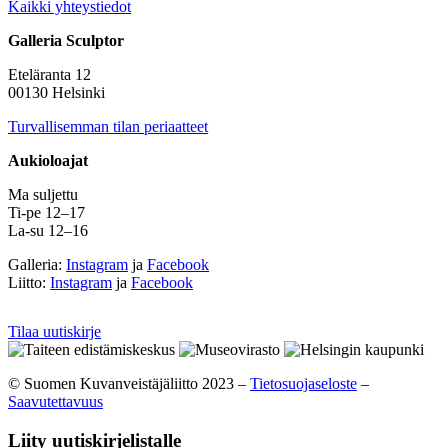
Kaikki yhteystiedot
Galleria Sculptor
Eteläranta 12
00130 Helsinki
Turvallisemman tilan periaatteet
Aukioloajat
Ma suljettu
Ti-pe 12–17
La-su 12–16
Galleria:
Instagram
ja
Facebook
Liitto:
Instagram
ja
Facebook
Tilaa uutiskirje
© Suomen Kuvanveistäjäliitto 2023 –
Tietosuojaseloste
–
Saavutettavuus
Liity uutiskirjelistalle