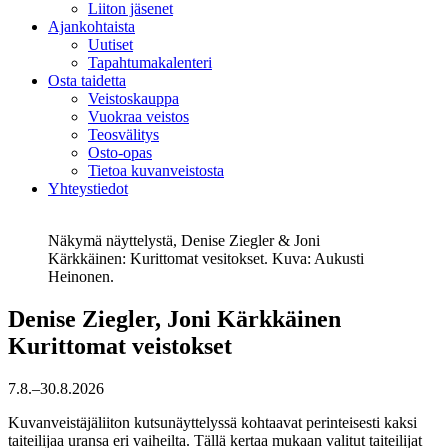
Liiton jäsenet
Ajankohtaista
Uutiset
Tapahtumakalenteri
Osta taidetta
Veistoskauppa
Vuokraa veistos
Teosvälitys
Osto-opas
Tietoa kuvanveistosta
Yhteystiedot
Näkymä näyttelystä, Denise Ziegler & Joni
Kärkkäinen: Kurittomat vesitokset. Kuva: Aukusti
Heinonen.
Denise Ziegler, Joni Kärkkäinen
Kurittomat veistokset
7.8.–30.8.2026
Kuvanveistäjäliiton kutsunäyttelyssä kohtaavat perinteisesti kaksi
taiteilijaa uransa eri vaiheilta. Tällä kertaa mukaan valitut taiteilijat