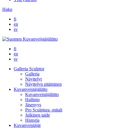
Haku
fi
en
sv
fi
en
sv
Galleria Sculptor
Galleria
Näyttelyt
Näyttelyn pitäminen
Kuvanveistäjäliitto
Kuvanveistäjäliitto
Hallinto
Jäsenyys
Pro Sculptura -mitali
Julkinen taide
Historia
Kuvanveistäjät