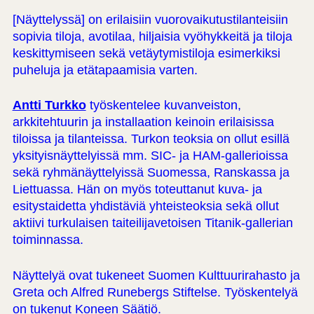
[Näyttelyssä] on erilaisiin vuorovaikutustilanteisiin
sopivia tiloja, avotilaa, hiljaisia vyöhykkeitä ja tiloja
keskittymiseen sekä vetäytymistiloja esimerkiksi
puheluja ja etätapaamisia varten.
Antti Turkko
työskentelee kuvanveiston,
arkkitehtuurin ja installaation keinoin erilaisissa
tiloissa ja tilanteissa. Turkon teoksia on ollut esillä
yksityisnäyttelyissä mm. SIC- ja HAM-gallerioissa
sekä ryhmänäyttelyissä Suomessa, Ranskassa ja
Liettuassa. Hän on myös toteuttanut kuva- ja
esitystaidetta yhdistäviä yhteisteoksia sekä ollut
aktiivi turkulaisen taiteilijavetoisen Titanik-gallerian
toiminnassa.
Näyttelyä ovat tukeneet Suomen Kulttuurirahasto ja
Greta och Alfred Runebergs Stiftelse. Työskentelyä
on tukenut Koneen Säätiö.