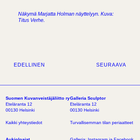
Näkymä Marjatta Holman näyttelyyn. Kuva:
Titus Verhe.
EDELLINEN
SEURAAVA
Suomen Kuvanveistäjäliitto ry
Galleria Sculptor
Eteläranta 12
Eteläranta 12
00130 Helsinki
00130 Helsinki
Kaikki yhteystiedot
Turvallisemman tilan periaatteet
Aukioloajat
Galleria:
Instagram
ja
Facebook