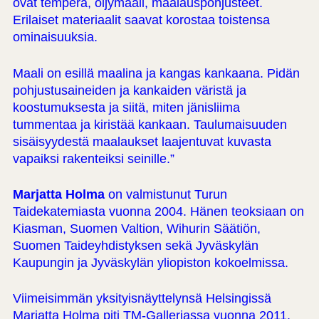
ovat tempera, öljymaali, maalauspohjusteet.
Erilaiset materiaalit saavat korostaa toistensa
ominaisuuksia.
Maali on esillä maalina ja kangas kankaana. Pidän
pohjustusaineiden ja kankaiden väristä ja
koostumuksesta ja siitä, miten jänisliima
tummentaa ja kiristää kankaan. Taulumaisuuden
sisäisyydestä maalaukset laajentuvat kuvasta
vapaiksi rakenteiksi seinille.”
Marjatta Holma
on valmistunut Turun
Taidekatemiasta vuonna 2004. Hänen teoksiaan on
Kiasman, Suomen Valtion, Wihurin Säätiön,
Suomen Taideyhdistyksen sekä Jyväskylän
Kaupungin ja Jyväskylän yliopiston kokoelmissa.
Viimeisimmän yksityisnäyttelynsä Helsingissä
Marjatta Holma piti TM-Galleriassa vuonna 2011.