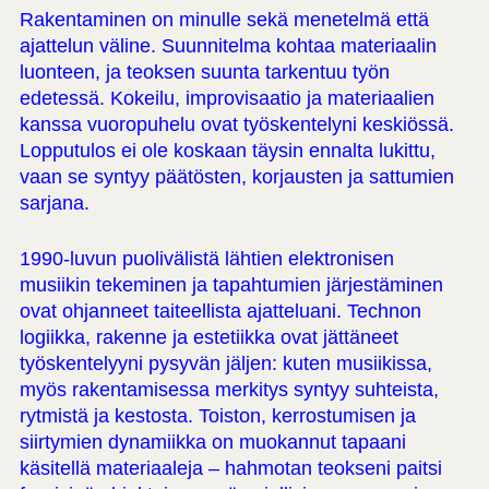
Rakentaminen on minulle sekä menetelmä että
ajattelun väline. Suunnitelma kohtaa materiaalin
luonteen, ja teoksen suunta tarkentuu työn
edetessä. Kokeilu, improvisaatio ja materiaalien
kanssa vuoropuhelu ovat työskentelyni keskiössä.
Lopputulos ei ole koskaan täysin ennalta lukittu,
vaan se syntyy päätösten, korjausten ja sattumien
sarjana.
1990-luvun puolivälistä lähtien elektronisen
musiikin tekeminen ja tapahtumien järjestäminen
ovat ohjanneet taiteellista ajatteluani. Technon
logiikka, rakenne ja estetiikka ovat jättäneet
työskentelyyni pysyvän jäljen: kuten musiikissa,
myös rakentamisessa merkitys syntyy suhteista,
rytmistä ja kestosta. Toiston, kerrostumisen ja
siirtymien dynamiikka on muokannut tapaani
käsitellä materiaaleja – hahmotan teokseni paitsi