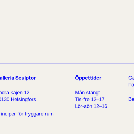
Ga
alleria Sculptor
Öppettider
Fö
ödra kajen 12
Mån stängt
Be
0130 Helsingfors
Tis-fre 12–17
Lör-sön 12–16
rinciper för tryggare rum