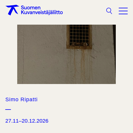
Sökning
Simo Ripatti
–
27.11–20.12.2026