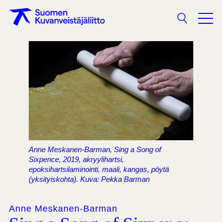
Haku
Anne Meskanen-Barman, Sing a Song of
Sixpence, 2019, akryylihartsi,
epoksihartsilaminointi, maali, kangas, pöytä
(yksityiskohta). Kuva: Pekka Barman
Anne Meskanen-Barman