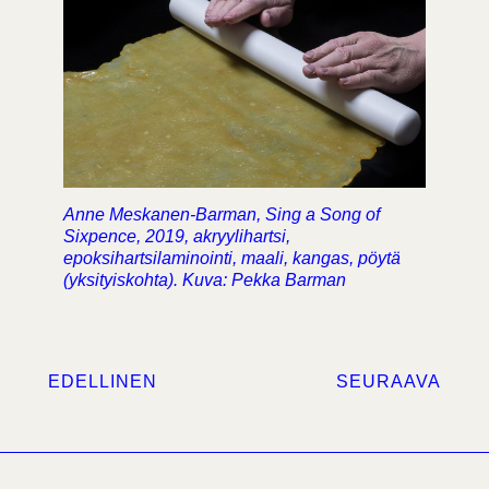
Anne Meskanen-Barman, Sing a Song of
Sixpence, 2019, akryylihartsi,
epoksihartsilaminointi, maali, kangas, pöytä
(yksityiskohta). Kuva: Pekka Barman
EDELLINEN
SEURAAVA