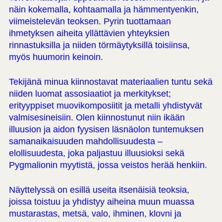
näin kokemalla, kohtaamalla ja hämmentyenkin,
viimeistelevän teoksen. Pyrin tuottamaan
ihmetyksen aiheita yllättävien yhteyksien
rinnastuksilla ja niiden törmäytyksillä toisiinsa,
myös huumorin keinoin.
Tekijänä minua kiinnostavat materiaalien tuntu sekä
niiden luomat assosiaatiot ja merkitykset;
erityyppiset muovikomposiitit ja metalli yhdistyvät
valmisesineisiin. Olen kiinnostunut niin ikään
illuusion ja aidon fyysisen läsnäolon tuntemuksen
samanaikaisuuden mahdollisuudesta –
elollisuudesta, joka paljastuu illuusioksi sekä
Pygmalionin myytistä, jossa veistos herää henkiin.
Näyttelyssä on esillä useita itsenäisiä teoksia,
joissa toistuu ja yhdistyy aiheina muun muassa
mustarastas, metsä, valo, ihminen, klovni ja