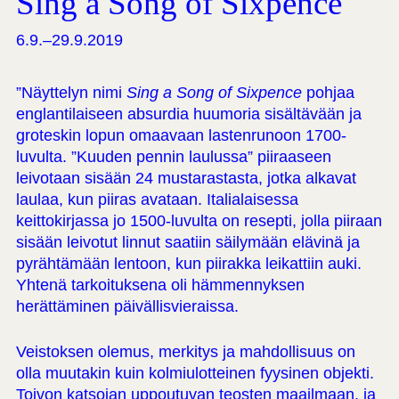
Sing a Song of Sixpence
6.9.–29.9.2019
”Näyttelyn nimi
Sing a Song of Sixpence
pohjaa
englantilaiseen absurdia huumoria sisältävään ja
groteskin lopun omaavaan lastenrunoon 1700-
luvulta. ”Kuuden pennin laulussa” piiraaseen
leivotaan sisään 24 mustarastasta, jotka alkavat
laulaa, kun piiras avataan. Italialaisessa
keittokirjassa jo 1500-luvulta on resepti, jolla piiraan
sisään leivotut linnut saatiin säilymään elävinä ja
pyrähtämään lentoon, kun piirakka leikattiin auki.
Yhtenä tarkoituksena oli hämmennyksen
herättäminen päivällisvieraissa.
Veistoksen olemus, merkitys ja mahdollisuus on
olla muutakin kuin kolmiulotteinen fyysinen objekti.
Toivon katsojan uppoutuvan teosten maailmaan, ja