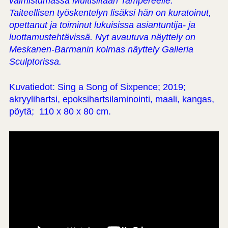
valmistumassa Multisiltaan Tampereelle.
Taiteellisen työskentelyn lisäksi hän on kuratoinut,
opettanut ja toiminut lukuisissa asiantuntija- ja
luottamustehtävissä. Nyt avautuva näyttely on
Meskanen-Barmanin kolmas näyttely Galleria
Sculptorissa.
Kuvatiedot: Sing a Song of Sixpence; 2019;
akryylihartsi, epoksihartsilaminointi, maali, kangas,
pöytä; 110 x 80 x 80 cm.