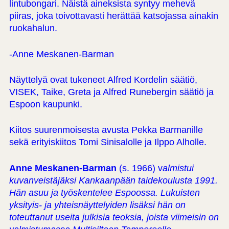
lintubongari. Näistä aineksista syntyy mehevä
piiras, joka toivottavasti herättää katsojassa ainakin
ruokahalun.
-Anne Meskanen-Barman
Näyttelyä ovat tukeneet Alfred Kordelin säätiö,
VISEK, Taike, Greta ja Alfred Runebergin säätiö ja
Espoon kaupunki.
Kiitos suurenmoisesta avusta Pekka Barmanille
sekä erityiskiitos Tomi Sinisalolle ja Ilppo Alholle.
Anne Meskanen-Barman
(s. 1966) v
almistui
kuvanveistäjäksi Kankaanpään taidekoulusta 1991.
Hän asuu ja työskentelee Espoossa. Lukuisten
yksityis- ja yhteisnäyttelyiden lisäksi hän on
toteuttanut useita julkisia teoksia, joista viimeisin on