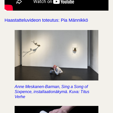
Haastatteluvideon toteutus: Pia Männikkö
Anne Meskanen-Barman, Sing a Song of
Sixpence, installaationäkymä. Kuva: Titus
Verhe