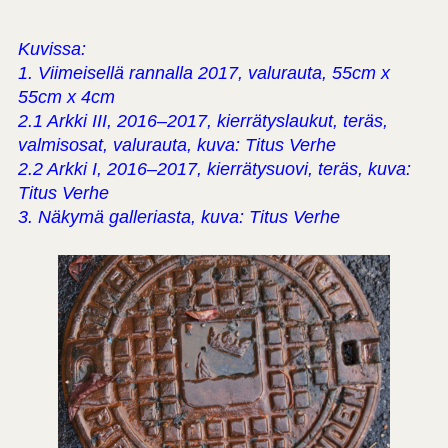
Kuvissa:
1. Viimeisellä rannalla 2017, valurauta, 55cm x
55cm x 4cm
2.1 Arkki III, 2016–2017, kierrätyslaukut, teräs,
valmisosat, valurauta, kuva: Titus Verhe
2.2 Arkki I, 2016–2017, kierrätysuovi, teräs, kuva:
Titus Verhe
3. Näkymä galleriasta, kuva: Titus Verhe