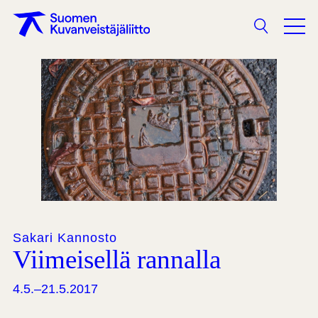
Haku
Sakari Kannosto
Viimeisellä rannalla
4.5.–21.5.2017