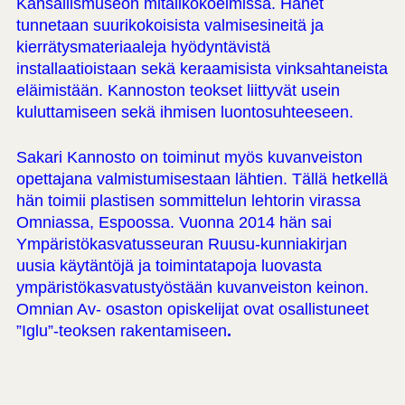
Kansallismuseon mitalikokoelmissa. Hänet
tunnetaan suurikokoisista valmisesineitä ja
kierrätysmateriaaleja hyödyntävistä
installaatioistaan sekä keraamisista vinksahtaneista
eläimistään. Kannoston teokset liittyvät usein
kuluttamiseen sekä ihmisen luontosuhteeseen.
Sakari Kannosto on toiminut myös kuvanveiston
opettajana valmistumisestaan lähtien. Tällä hetkellä
hän toimii plastisen sommittelun lehtorin virassa
Omniassa, Espoossa. Vuonna 2014 hän sai
Ympäristökasvatusseuran Ruusu-kunniakirjan
uusia käytäntöjä ja toimintatapoja luovasta
ympäristökasvatustyöstään kuvanveiston keinon.
Omnian Av- osaston opiskelijat ovat osallistuneet
”Iglu”-teoksen rakentamiseen
.