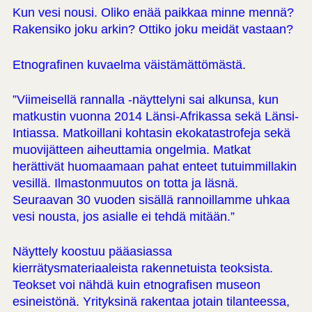
Kun vesi nousi. Oliko enää paikkaa minne mennä?
Rakensiko joku arkin? Ottiko joku meidät vastaan?
Etnografinen kuvaelma väistämättömästä.
”Viimeisellä rannalla -näyttelyni sai alkunsa, kun
matkustin vuonna 2014 Länsi-Afrikassa sekä Länsi-
Intiassa. Matkoillani kohtasin ekokatastrofeja sekä
muovijätteen aiheuttamia ongelmia. Matkat
herättivät huomaamaan pahat enteet tutuimmillakin
vesillä. Ilmastonmuutos on totta ja läsnä.
Seuraavan 30 vuoden sisällä rannoillamme uhkaa
vesi nousta, jos asialle ei tehdä mitään.”
Näyttely koostuu pääasiassa
kierrätysmateriaaleista rakennetuista teoksista.
Teokset voi nähdä kuin etnografisen museon
esineistönä. Yrityksinä rakentaa jotain tilanteessa,