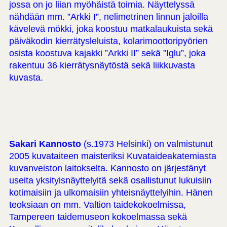
jossa on jo liian myöhäistä toimia. Näyttelyssä
nähdään mm. ”Arkki I”, nelimetrinen linnun jaloilla
kävelevä mökki, joka koostuu matkalaukuista sekä
päiväkodin kierrätysleluista, kolarimoottoripyörien
osista koostuva kajakki ”Arkki II” sekä ”Iglu”, joka
rakentuu 36 kierrätysnäytöstä sekä liikkuvasta
kuvasta.
Sakari Kannosto
(s.1973 Helsinki) on valmistunut
2005 kuvataiteen maisteriksi Kuvataideakatemiasta
kuvanveiston laitokselta. Kannosto on järjestänyt
useita yksityisnäyttelyitä sekä osallistunut lukuisiin
kotimaisiin ja ulkomaisiin yhteisnäyttelyihin. Hänen
teoksiaan on mm. Valtion taidekokoelmissa,
Tampereen taidemuseon kokoelmassa sekä