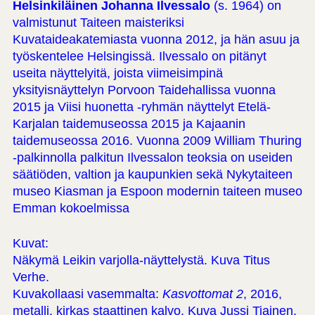
Helsinkiläinen Johanna Ilvessalo
(s. 1964) on
valmistunut Taiteen maisteriksi
Kuvataideakatemiasta vuonna 2012, ja hän asuu ja
työskentelee Helsingissä. Ilvessalo on pitänyt
useita näyttelyitä, joista viimeisimpinä
yksityisnäyttelyn Porvoon Taidehallissa vuonna
2015 ja Viisi huonetta -ryhmän näyttelyt Etelä-
Karjalan taidemuseossa 2015 ja Kajaanin
taidemuseossa 2016. Vuonna 2009 William Thuring
-palkinnolla palkitun Ilvessalon teoksia on useiden
säätiöden, valtion ja kaupunkien sekä Nykytaiteen
museo Kiasman ja Espoon modernin taiteen museo
Emman kokoelmissa
Kuvat:
Näkymä Leikin varjolla-näyttelystä. Kuva Titus
Verhe.
Kuvakollaasi vasemmalta:
Kasvottomat 2
, 2016,
metalli, kirkas staattinen kalvo. Kuva Jussi Tiainen.