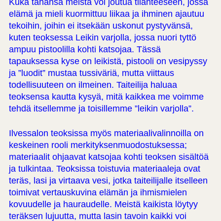
Kuka tahansa meistä voi joutua tilanteeseen, jossa
elämä ja mieli kuormittuu liikaa ja ihminen ajautuu
tekoihin, joihin ei itsekään uskonut pystyvänsä,
kuten teoksessa Leikin varjolla, jossa nuori tyttö
ampuu pistoolilla kohti katsojaa. Tässä
tapauksessa kyse on leikistä, pistooli on vesipyssy
ja ”luodit” mustaa tussiväriä, mutta viittaus
todellisuuteen on ilmeinen. Taiteilija haluaa
teoksensa kautta kysyä, mitä kaikkea me voimme
tehdä itsellemme ja toisillemme ”leikin varjolla”.
Ilvessalon teoksissa myös materiaalivalinnoilla on
keskeinen rooli merkityksenmuodostuksessa;
materiaalit ohjaavat katsojaa kohti teoksen sisältöä
ja tulkintaa. Teoksissa toistuvia materiaaleja ovat
teräs, lasi ja virtaava vesi, jotka taiteilijalle itselleen
toimivat vertauskuvina elämän ja ihmismielen
kovuudelle ja hauraudelle. Meistä kaikista löytyy
teräksen lujuutta, mutta lasin tavoin kaikki voi