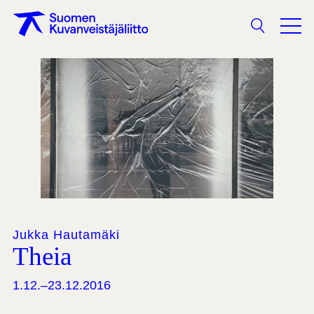
Haku
Jukka Hautamäki
Theia
1.12.–23.12.2016