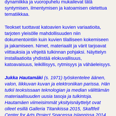
dynamiikka ja vuoropuhelu mukailevat tätä
syntymisen, ilmentymisen ja katoamisen oletettua
tematiikkaa.
Teokset tuottavat katoavien kuvien variaatioita,
tarjoten yleisölle mahdollisuuden niin
dokumentointiin kuin kuvien tilalliseen kokemiseen
ja jakamiseen. Nimet, materiaalit ja värit tarjoavat
viittauksia ja vihjeitä tulkinnan pohjaksi. Näyttelyn
installaatioita yhdistää elokuvallisuus,
katoavaisuus, leikillisyys, rytmisyys ja vähäeleisyys.
Jukka Hautamäki
(s. 1971) työskentelee äänen,
valon, liikkuvan kuvan ja elektroniikan parissa. Hän
tutkii teoksissaan teknologian ja median välittämän
materiaalisuuden uusia tasoja ja tulkintoja.
Hautamäen viimeisimmät yksityisnäyttelyt ovat
olleet esillä Galleria Titanikissa 2015, Skaftfell
Center for Arts Project Spacessa Islannissa 2014