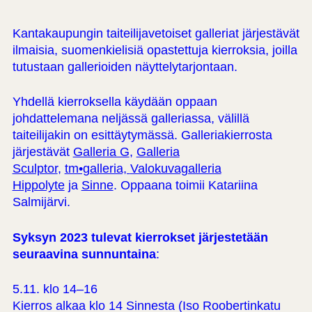
Kantakaupungin taiteilijavetoiset galleriat järjestävät
ilmaisia, suomenkielisiä opastettuja kierroksia, joilla
tutustaan gallerioiden näyttelytarjontaan.
Yhdellä kierroksella käydään oppaan
johdattelemana neljässä galleriassa, välillä
taiteilijakin on esittäytymässä. Galleriakierrosta
järjestävät
Galleria G
,
Galleria
Sculptor
,
tm•galleria,
Valokuvagalleria
Hippolyte
ja
Sinne
. Oppaana toimii Katariina
Salmijärvi.
Syksyn 2023 tulevat kierrokset järjestetään
seuraavina sunnuntaina
:
5.11. klo 14–16
Kierros alkaa klo 14 Sinnesta (Iso Roobertinkatu