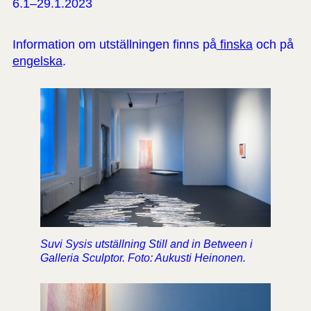
6.1–29.1.2023
Information om utställningen finns på
finska
och på
engelska
.
Suvi Sysis utställning Still and in Between i
Galleria Sculptor. Foto: Aukusti Heinonen.