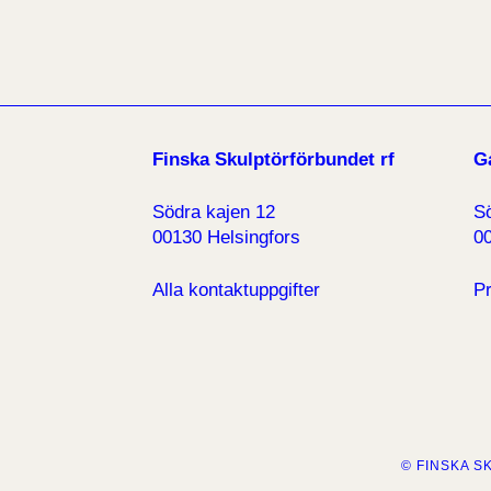
Finska Skulptörförbundet rf
Ga
Södra kajen 12
S
00130 Helsingfors
00
Alla kontaktuppgifter
Pr
© FINSKA 