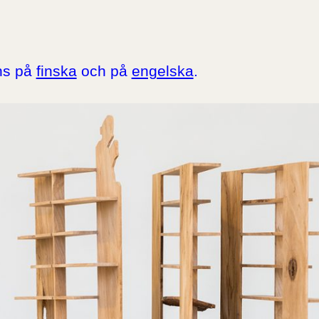
nns på
finska
och på
engelska
.