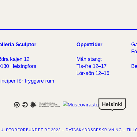
lleria Sculptor
Öppettider
Ga
Fö
ödra kajen 12
Mån stängt
130 Helsingfors
Tis-fre 12–17
Be
Lör-sön 12–16
inciper för tryggare rum
SKULPTÖRFÖRBUNDET RF 2023 –
DATASKYDDSBESKRIVNING
–
TILL