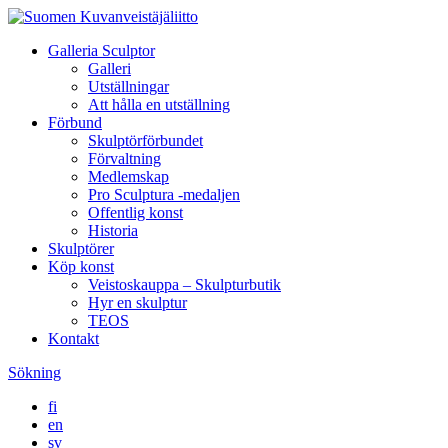
Galleria Sculptor
Galleri
Utställningar
Att hålla en utställning
Förbund
Skulptörförbundet
Förvaltning
Medlemskap
Pro Sculptura -medaljen
Offentlig konst
Historia
Skulptörer
Köp konst
Veistoskauppa – Skulpturbutik
Hyr en skulptur
TEOS
Kontakt
Sökning
fi
en
sv