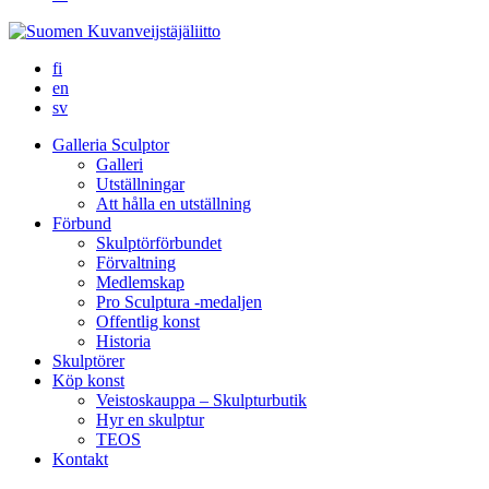
fi
en
sv
Galleria Sculptor
Galleri
Utställningar
Att hålla en utställning
Förbund
Skulptörförbundet
Förvaltning
Medlemskap
Pro Sculptura -medaljen
Offentlig konst
Historia
Skulptörer
Köp konst
Veistoskauppa – Skulpturbutik
Hyr en skulptur
TEOS
Kontakt